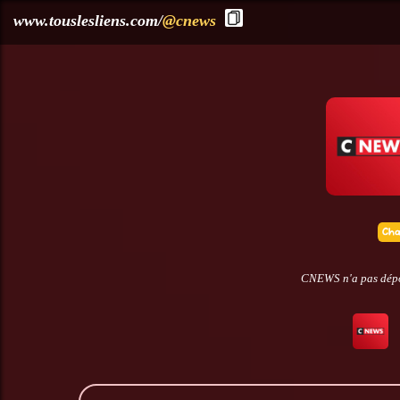
?>
www.touslesliens.com/
@cnews
CNEWS n'a pas dépos