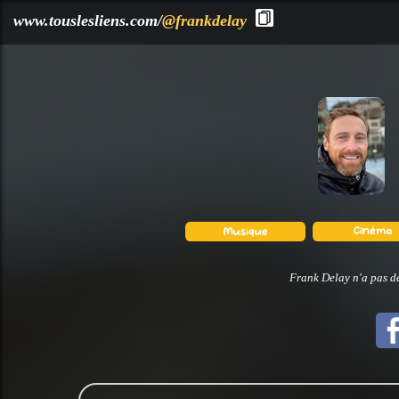
?>
www.touslesliens.com/
@frankdelay
Frank Delay n'a pas dé