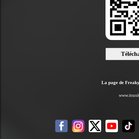
Téléch
La page de FreakyH
www.tousle