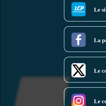
Le si
La p
Le c
Le c