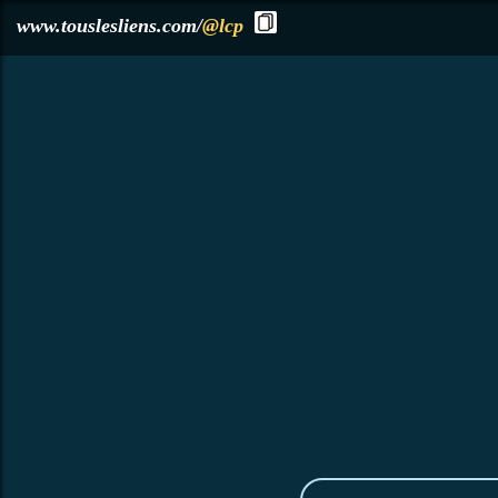
?>
www.touslesliens.com/
@lcp