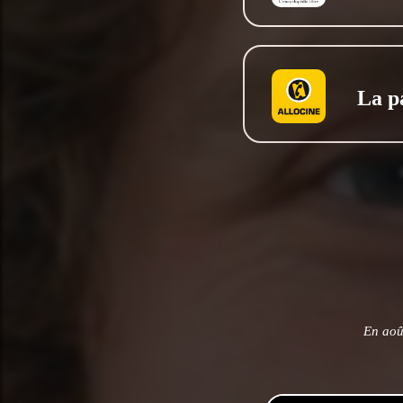
La p
En aoû