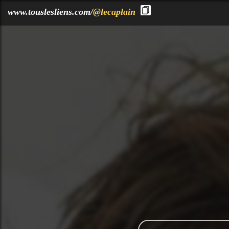
?>
www.touslesliens.com/
@lecaplain