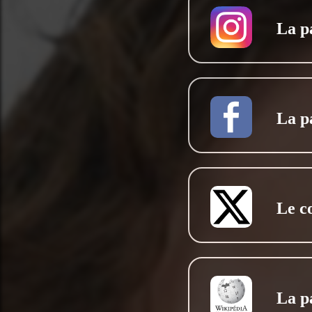
La p
La p
Le c
La p