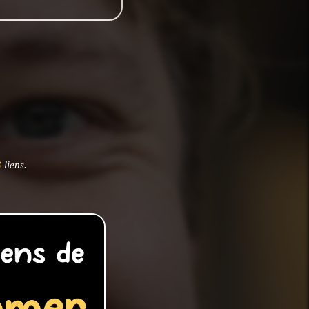
3
liens.