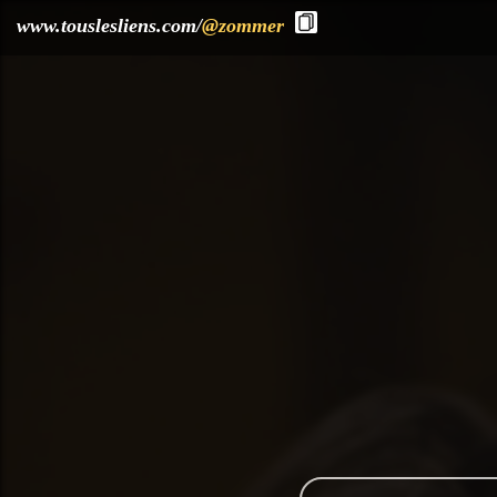
?>
www.touslesliens.com/
@zommer