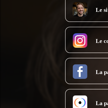
Le si
Le c
La p
La p