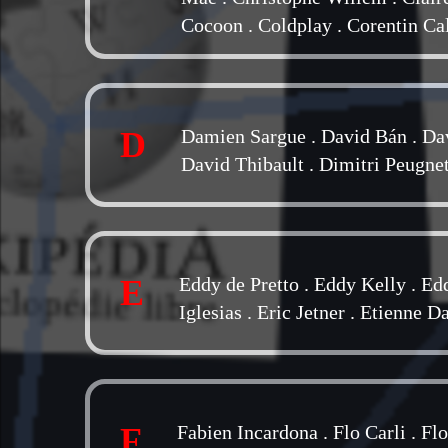
Cocoon
.
Coldplay
.
Corentin Ca
D
Damien Sargue
.
David Bán
.
Da
David Thibault
.
Dimitri Peugne
E
Eddy de Pretto
.
Eddy Kelly
.
Edd
Iglesias
.
Eric Jetner
.
Etienne D
F
Fabien Incardona
.
Flo Carli
.
Flo