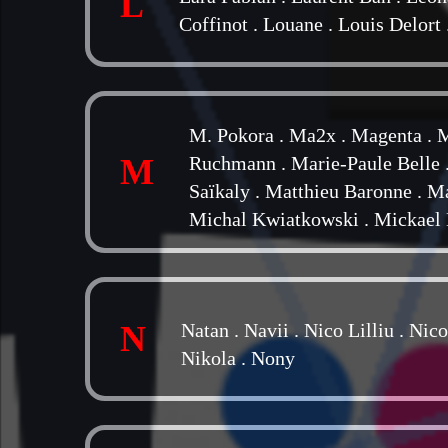
L
Coffinot
.
Louane
.
Louis Delort
M. Pokora
.
Ma2x
.
Magenta
.
M
M
Ruchmann
.
Marie-Paule Belle
Saïkaly
.
Matthieu Baronne
.
Ma
Michal Kwiatkowski
.
Mickael
N
Natan
.
Navii
.
Nico Lilliu
.
Nico
Nikola
.
Nony