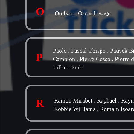
O
Orelsan
.
Oscar Lesage
Paolo
.
Pascal Obispo
.
Patrick B
P
Campion
.
Pierre Cosso
.
Pierre 
Lilliu
.
Pioli
R
Ramon Mirabet
.
Raphaël
.
Rayn
Robbie Williams
.
Romain Isoar