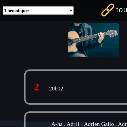
to
2
20h02
A-ha
.
Adri1
.
Adrien Gallo
.
Adr