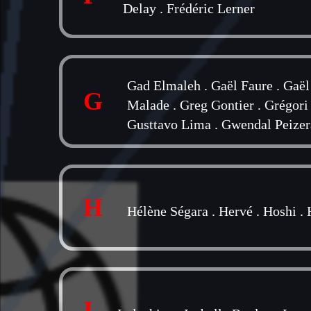
Delay
.
Frédéric Lerner
Gad Elmaleh
.
Gaël Faure
.
Gaël
G
Malade
.
Greg Gontier
.
Grégori
Gusttavo Lima
.
Gwendal Peizer
H
Hélène Ségara
.
Hervé
.
Hoshi
.
I