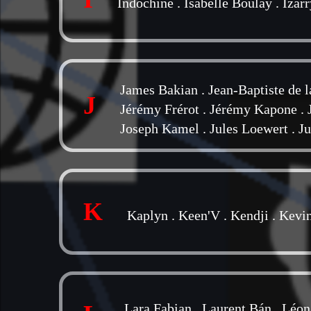
Indochine
.
Isabelle Boulay
.
Izarr
James Bakian
.
Jean-Baptiste de 
J
Jérémy Frérot
.
Jérémy Kapone
.
Joseph Kamel
.
Jules Loewert
.
Ju
K
Kaplyn
.
Keen'V
.
Kendji
.
Kevi
Lara Fabian
.
Laurent Bán
.
Léon