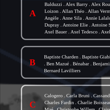
Balduzzi
.
Alex Barry
.
Alex Rou
A
Loizon
.
Allan Théo
.
Allan Ver
Angèle
.
Anne Sila
.
Annie Lalal
Dupray
.
Antoine Elie
.
Antoine 
Axel Bauer
.
Axel Tedesco
.
Axel
Baptiste Charden
.
Baptiste Giab
B
.
Ben Mazué
.
Bénabar
.
Benjami
Bernard Lavilliers
Calogero
.
Carla Bruni
.
Cassand
C
Charles Fardin
.
Charlie Boissea
Maé
.
Christophe Willem
.
Clair