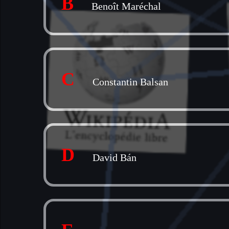
B
Benoît Maréchal
C
Constantin Balsan
D
David Bán