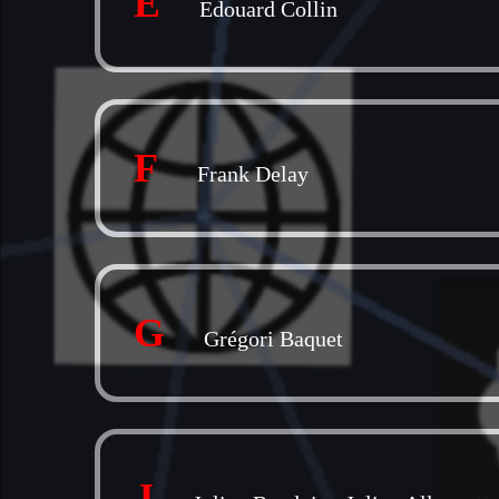
E
Edouard Collin
F
Frank Delay
G
Grégori Baquet
J