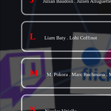
Julian Baudoin
.
Julien Alluguett
L
Liam Baty
.
Lohi Coffinot
M
M. Pokora
.
Marc Ruchmann
.
N