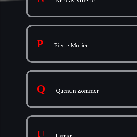
Nicolas Vitiello
P
Pierre Morice
Q
Quentin Zommer
U
Usmar