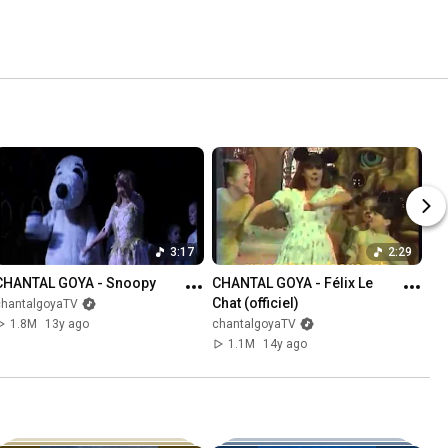
3:17
2:29
CHANTAL GOYA - Snoopy
CHANTAL GOYA - Félix Le 
Chat (officiel)
chantalgoyaTV
1.8M
13y ago
chantalgoyaTV
1.1M
14y ago