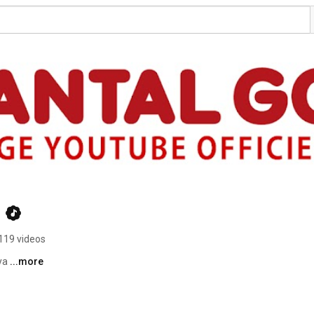
119 videos
ya 
...more