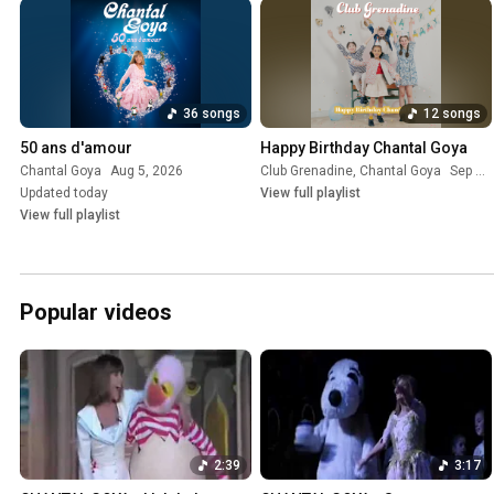
36 songs
12 songs
50 ans d'amour
Happy Birthday Chantal Goya
Chantal Goya
Aug 5, 2026
Club Grenadine
,
Chantal Goya
Sep 26, 2025
Updated today
View full playlist
View full playlist
Popular videos
2:39
3:17