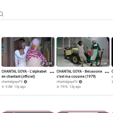
2:39
3:09
CHANTAL GOYA - L'alphabet 
CHANTAL GOYA - Bécassine 
en chantant (officiel)
c'est ma cousine (1979)
chantalgoyaTV
chantalgoyaTV
9.3M
13y ago
791K
13y ago