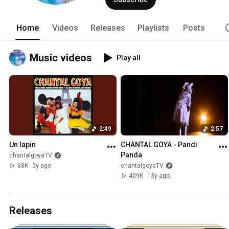
Home
Videos
Releases
Playlists
Posts
Music videos
Play all
2:49
2:57
Un lapin
CHANTAL GOYA - Pandi 
Panda
chantalgoyaTV
68K
5y ago
chantalgoyaTV
409K
13y ago
Releases