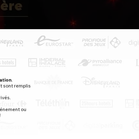
ation
.
t sont remplis
ivés.
événement ou
!