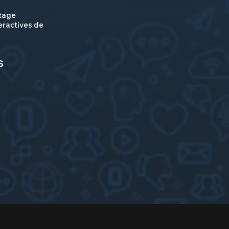
rtage
eractives de
s