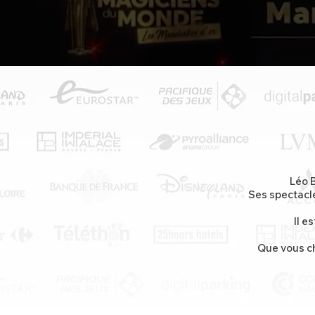
Léo 
Ses spectacle
Il e
Que vous ch