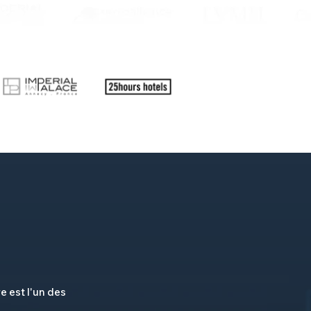
re est l'un des
.